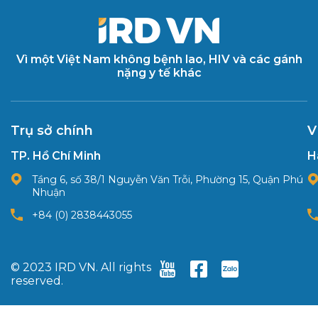
Vì một Việt Nam không bệnh lao, HIV và các gánh
nặng y tế khác
Trụ sở chính
V
TP. Hồ Chí Minh
H
Tầng 6, số 38/1 Nguyễn Văn Trỗi, Phường 15, Quận Phú
Nhuận
+84 (0) 2838443055
© 2023 IRD VN. All rights
reserved.