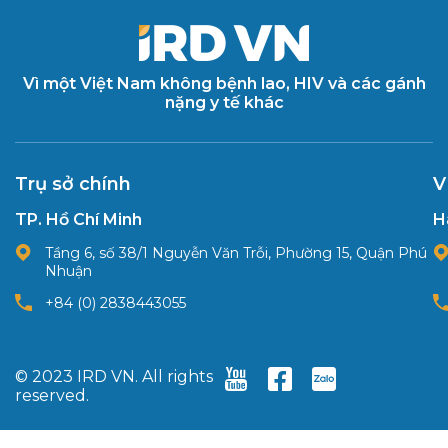
Vì một Việt Nam không bệnh lao, HIV và các gánh
nặng y tế khác
Trụ sở chính
V
TP. Hồ Chí Minh
H
Tầng 6, số 38/1 Nguyễn Văn Trỗi, Phường 15, Quận Phú
Nhuận
+84 (0) 2838443055
© 2023 IRD VN. All rights
reserved.