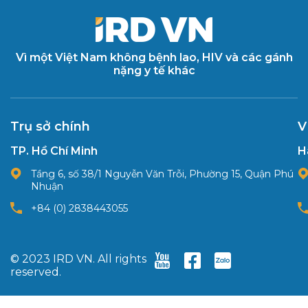
Vì một Việt Nam không bệnh lao, HIV và các gánh
nặng y tế khác
Trụ sở chính
V
TP. Hồ Chí Minh
H
Tầng 6, số 38/1 Nguyễn Văn Trỗi, Phường 15, Quận Phú
Nhuận
+84 (0) 2838443055
© 2023 IRD VN. All rights
reserved.