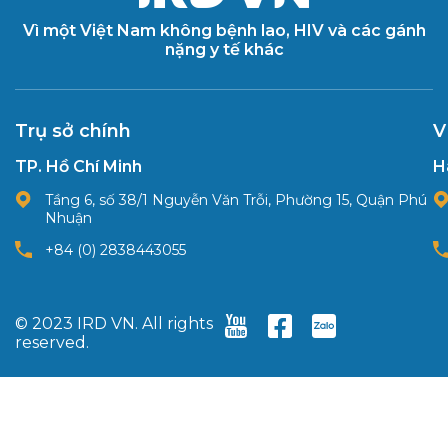
Vì một Việt Nam không bệnh lao, HIV và các gánh
nặng y tế khác
Trụ sở chính
V
TP. Hồ Chí Minh
H
Tầng 6, số 38/1 Nguyễn Văn Trỗi, Phường 15, Quận Phú
Nhuận
+84 (0) 2838443055
© 2023 IRD VN. All rights
reserved.